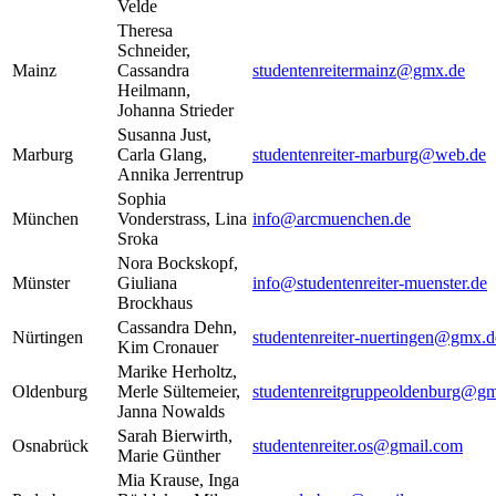
Velde
Theresa
Schneider,
Mainz
Cassandra
studentenreitermainz@gmx.de
Heilmann,
Johanna Strieder
Susanna Just,
Marburg
Carla Glang,
studentenreiter-marburg@web.de
Annika Jerrentrup
Sophia
München
Vonderstrass, Lina
info@arcmuenchen.de
Sroka
Nora Bockskopf,
Münster
Giuliana
info@studentenreiter-muenster.de
Brockhaus
Cassandra Dehn,
Nürtingen
studentenreiter-nuertingen@gmx.d
Kim Cronauer
Marike Herholtz,
Oldenburg
Merle Sültemeier,
studentenreitgruppeoldenburg@gm
Janna Nowalds
Sarah Bierwirth,
Osnabrück
studentenreiter.os@gmail.com
Marie Günther
Mia Krause, Inga