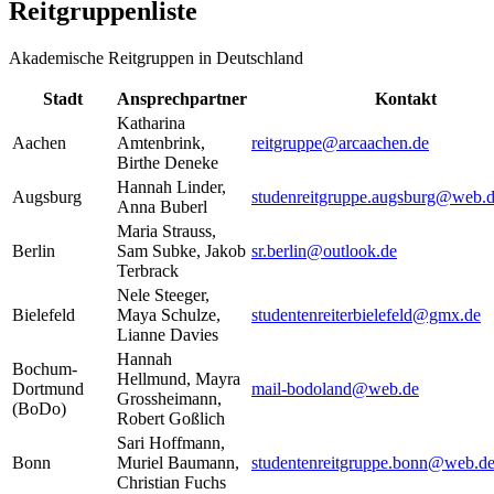
Reitgruppenliste
Akademische Reitgruppen in Deutschland
Stadt
Ansprechpartner
Kontakt
Katharina
Aachen
Amtenbrink,
reitgruppe@arcaachen.de
Birthe Deneke
Hannah Linder,
Augsburg
studenreitgruppe.augsburg@web.
Anna Buberl
Maria Strauss,
Berlin
Sam Subke, Jakob
sr.berlin@outlook.de
Terbrack
Nele Steeger,
Bielefeld
Maya Schulze,
studentenreiterbielefeld@gmx.de
Lianne Davies
Hannah
Bochum-
Hellmund, Mayra
Dortmund
mail-bodoland@web.de
Grossheimann,
(BoDo)
Robert Goßlich
Sari Hoffmann,
Bonn
Muriel Baumann,
studentenreitgruppe.bonn@web.d
Christian Fuchs