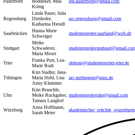
Paderborn
Böddeker, Mila
srg.paderborn@gmail.com
König
Linda Pauer, Julia
Regensburg
Dirnhofer,
arc.regensburg@gmail.com
Katharina Hiendl
Hanna Marie
Saarbrücken
studentenreiter.saarland@web.de
Schweiger
Meike
Stuttgart
Schwaderer,
studentenreiterstuttgart@gmail.co
Maria Moser
Franka Port, Lea-
Trier
obleute@studentenreiter-trier.de
Marie Rodi
Kim Stadler, Jana-
Tübingen
Maria Hohl, Lisa
arc-tuebingen@gmx.de
Anny Klammer
Kim Brauchle,
Ulm
Meike Ruckgaber,
studentenreiterulm@gmail.com
Tamara Langhof
Anna Hoffmann,
Würzburg
akademischer_reitclub_wuerzbu
Sarah Meier