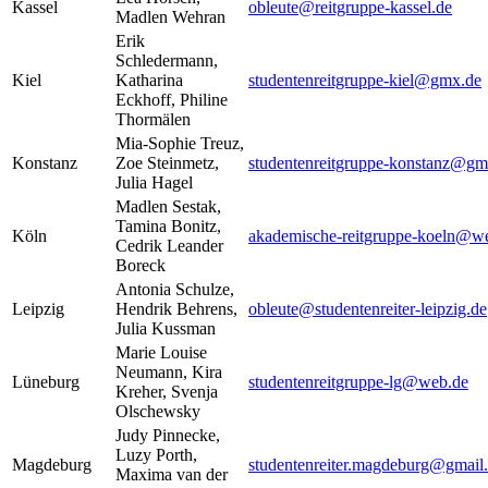
Kassel
obleute@reitgruppe-kassel.de
Madlen Wehran
Erik
Schledermann,
Kiel
Katharina
studentenreitgruppe-kiel@gmx.de
Eckhoff, Philine
Thormälen
Mia-Sophie Treuz,
Konstanz
Zoe Steinmetz,
studentenreitgruppe-konstanz@gm
Julia Hagel
Madlen Sestak,
Tamina Bonitz,
Köln
akademische-reitgruppe-koeln@w
Cedrik Leander
Boreck
Antonia Schulze,
Leipzig
Hendrik Behrens,
obleute@studentenreiter-leipzig.de
Julia Kussman
Marie Louise
Neumann, Kira
Lüneburg
studentenreitgruppe-lg@web.de
Kreher, Svenja
Olschewsky
Judy Pinnecke,
Luzy Porth,
Magdeburg
studentenreiter.magdeburg@gmail
Maxima van der