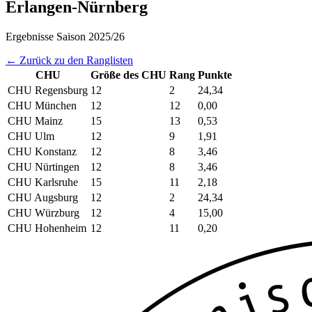
Erlangen-Nürnberg
Ergebnisse Saison 2025/26
← Zurück zu den Ranglisten
CHU
Größe des CHU
Rang
Punkte
CHU Regensburg
12
2
24,34
CHU München
12
12
0,00
CHU Mainz
15
13
0,53
CHU Ulm
12
9
1,91
CHU Konstanz
12
8
3,46
CHU Nürtingen
12
8
3,46
CHU Karlsruhe
15
11
2,18
CHU Augsburg
12
2
24,34
CHU Würzburg
12
4
15,00
CHU Hohenheim
12
11
0,20