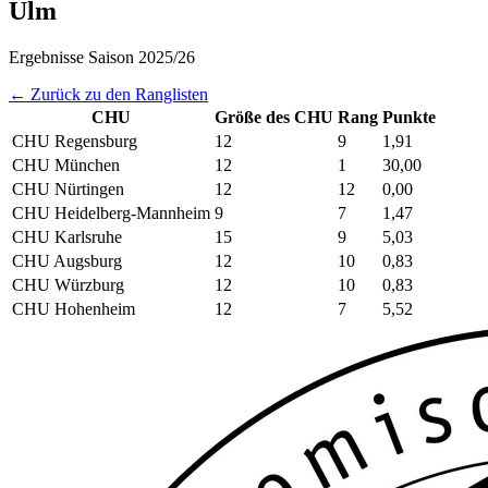
Ulm
Ergebnisse Saison 2025/26
← Zurück zu den Ranglisten
CHU
Größe des CHU
Rang
Punkte
CHU Regensburg
12
9
1,91
CHU München
12
1
30,00
CHU Nürtingen
12
12
0,00
CHU Heidelberg-Mannheim
9
7
1,47
CHU Karlsruhe
15
9
5,03
CHU Augsburg
12
10
0,83
CHU Würzburg
12
10
0,83
CHU Hohenheim
12
7
5,52